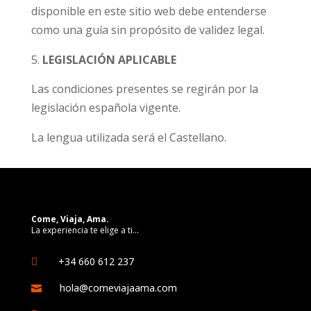
disponible en este sitio web debe entenderse
como una guía sin propósito de validez legal.
LEGISLACIÓN APLICABLE
Las condiciones presentes se regirán por la
legislación española vigente.
La lengua utilizada será el Castellano.
Come, Viaja, Ama.
La experiencia te elige a ti…
+34 660 612 237

hola@comeviajaama.com
