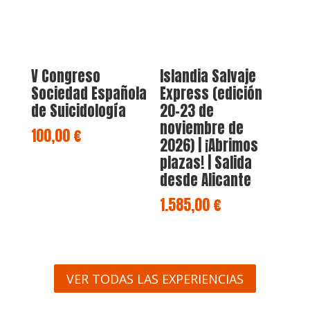
V Congreso
Islandia Salvaje
Sociedad Española
Express (edición
de Suicidología
20-23 de
noviembre de
100,00
€
2026) | ¡Abrimos
plazas! | Salida
desde Alicante
1.585,00
€
VER TODAS LAS EXPERIENCIAS