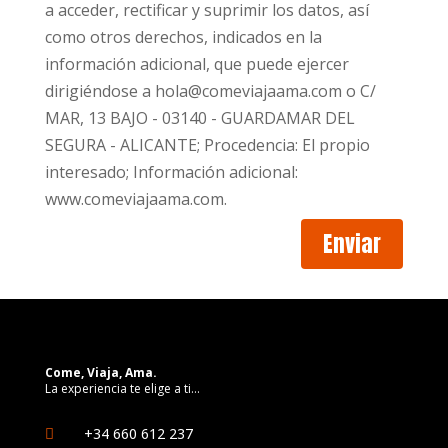
a acceder, rectificar y suprimir los datos, así
como otros derechos, indicados en la
información adicional, que puede ejercer
dirigiéndose a hola@comeviajaama.com o C/
MAR, 13 BAJO - 03140 - GUARDAMAR DEL
SEGURA - ALICANTE; Procedencia: El propio
interesado; Información adicional:
www.comeviajaama.com.
Enviar
Come, Viaja, Ama.
La experiencia te elige a ti…
+34 660 612 237
