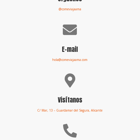
@comeviajaama

E-mail
hola@comeviajaama.com

Visítanos
C/ Mar, 13 – Guardamar del Segura, Alicante
