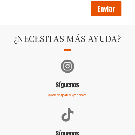
Enviar
¿NECESITAS MÁS AYUDA?

Síguenos
@comeviajaamaexperiences

Síguenos