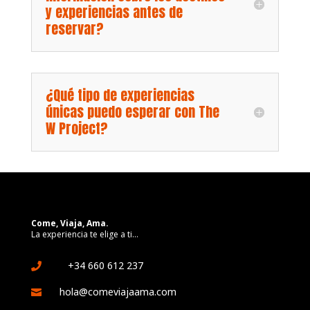
y experiencias antes de
reservar?
¿Qué tipo de experiencias
únicas puedo esperar con The
W Project?
Come, Viaja, Ama.
La experiencia te elige a ti…
+34 660 612 237

hola@comeviajaama.com
