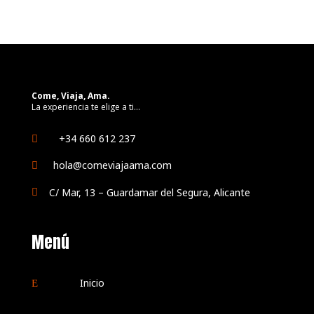
Come, Viaja, Ama.
La experiencia te elige a ti…
+34 660 612 237

hola@comeviajaama.com

C/ Mar, 13 – Guardamar del Segura, Alicante

Menú
Inicio
E