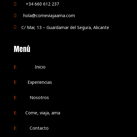
+34 660 612 237

hola@comeviajaama.com

C/ Mar, 13 – Guardamar del Segura, Alicante

Menú
Inicio
E
Experiencias
E
Nosotros
E
Come, viaja, ama
E
Contacto
E