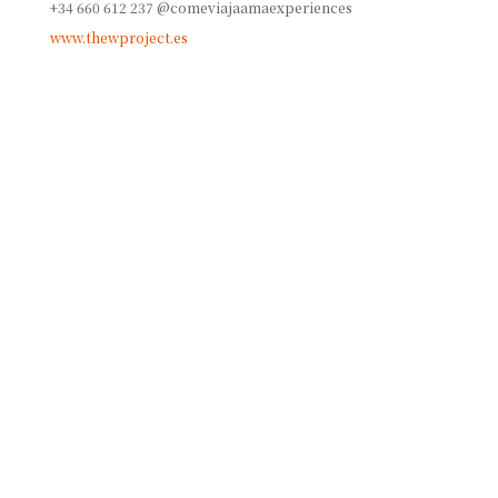
+34 660 612 237 @comeviajaamaexperiences
www.thewproject.es