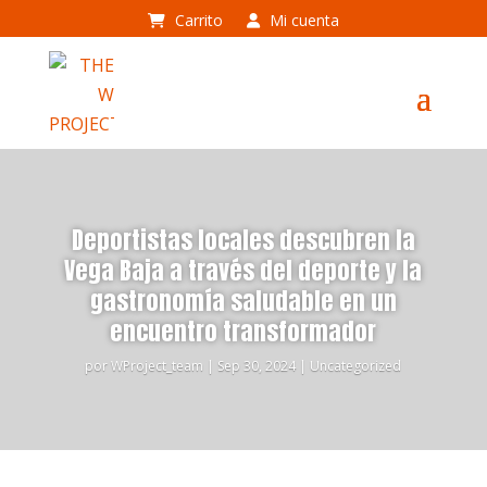
Carrito
Mi cuenta
Deportistas locales descubren la
Vega Baja a través del deporte y la
gastronomía saludable en un
encuentro transformador
por
WProject_team
|
Sep 30, 2024
|
Uncategorized