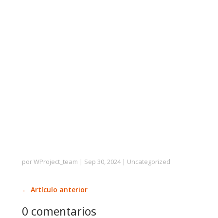
por
WProject_team
|
Sep 30, 2024
|
Uncategorized
←
Artículo anterior
0 comentarios